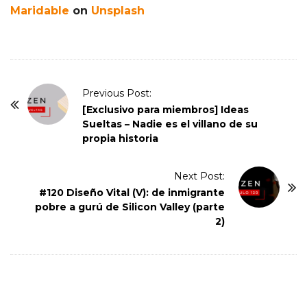
Maridable
on
Unsplash
P
Previous Post:
o
[Exclusivo para miembros] Ideas
Sueltas – Nadie es el villano de su
s
propia historia
t
N
Next Post:
a
#120 Diseño Vital (V): de inmigrante
v
pobre a gurú de Silicon Valley (parte
i
2)
g
a
t
i