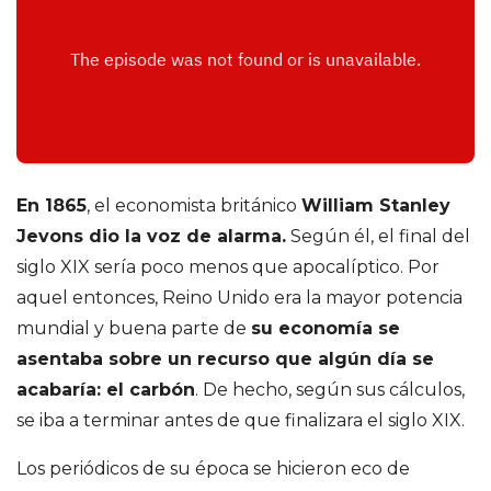
o
d
r
í
En 1865
, el economista británico
William Stanley
g
Jevons dio la voz de alarma.
Según él, el final del
siglo XIX sería poco menos que apocalíptico. Por
u
aquel entonces, Reino Unido era la mayor potencia
mundial y buena parte de
su economía se
e
asentaba sobre un recurso que algún día se
z
acabaría: el carbón
. De hecho, según sus cálculos,
se iba a terminar antes de que finalizara el siglo XIX.
d
Los periódicos de su época se hicieron eco de