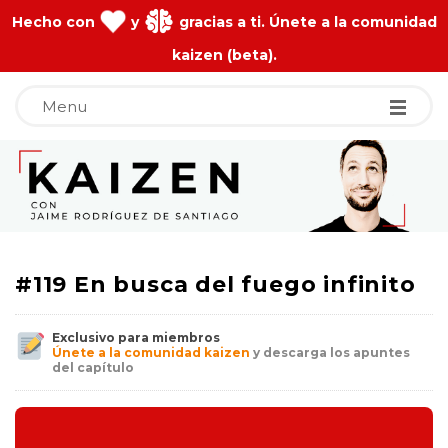
Hecho con
y
gracias a ti. Únete a la comunidad
kaizen (beta).
Menu
J
a
i
#119 En busca del fuego infinito
m
Exclusivo para miembros
e
Únete a la comunidad kaizen
y descarga los apuntes
del capítulo
R