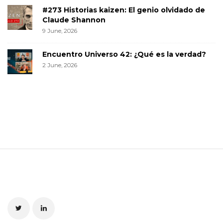
#273 Historias kaizen: El genio olvidado de
Claude Shannon
9 June, 2026
Encuentro Universo 42: ¿Qué es la verdad?
2 June, 2026
S
i
t
e
F
o