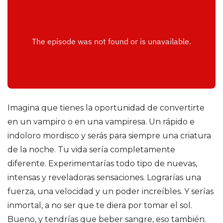
o
d
r
í
g
Imagina que tienes la oportunidad de convertirte
en un vampiro o en una vampiresa. Un rápido e
u
indoloro mordisco y serás para siempre una criatura
de la noche. Tu vida sería completamente
e
diferente. Experimentarías todo tipo de nuevas,
z
intensas y reveladoras sensaciones. Lograrías una
fuerza, una velocidad y un poder increíbles. Y serías
d
inmortal, a no ser que te diera por tomar el sol.
Bueno, y tendrías que beber sangre, eso también.