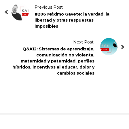
P
Previous Post:
o
#206 Máximo Gavete: la verdad, la
libertad y otras respuestas
s
imposibles
t
N
Next Post:
a
Q&A12: Sistemas de aprendizaje,
v
comunicación no violenta,
i
maternidad y paternidad, perfiles
híbridos, incentivos al educar, dolor y
g
cambios sociales
a
t
i
o
n