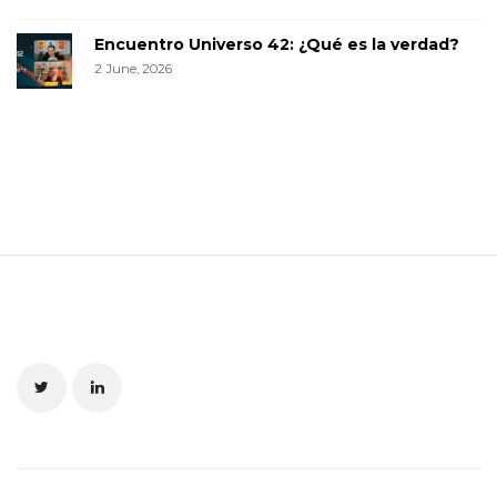
Encuentro Universo 42: ¿Qué es la verdad?
2 June, 2026
S
i
t
e
F
o
o
t