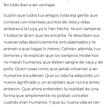
e
No todo iban a ser ventajas.
S
Supón que todos tus amigos, toda esa gente que
conoces con intereses, puntos de vista y vidas
a
similares a la tuya, ya lo han hecho. Ya son vampiros.
Y todos te dicen que les encanta. Te describen sus
n
nuevas vidas absolutamente entusiasmados y te
animan a que hagas lo mismo. Calman, además, tus
t
temores y te explican que los vampiros modernos
i
no matan humanos, que beben sangre de vaca y de
pollo. Dicen cosas como que jamás volverían a ser
a
humanos si pudieran. Que su vida ha adquirido un
nuevo significado y un propósito que nunca antes
g
sintieron. Que ahora entienden la realidad de una
forma que simplemente no podían concebir
o
cuando eran humanos. Y que su nueva vida es tan