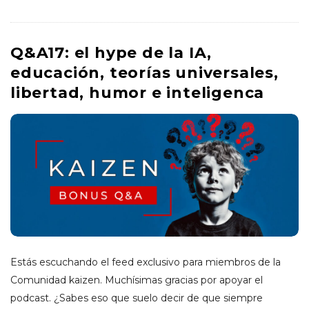
e
S
Q&A17: el hype de la IA,
educación, teorías universales,
a
libertad, humor e inteligenca
n
t
i
a
g
Estás escuchando el feed exclusivo para miembros de la
Comunidad kaizen. Muchísimas gracias por apoyar el
o
podcast. ¿Sabes eso que suelo decir de que siempre