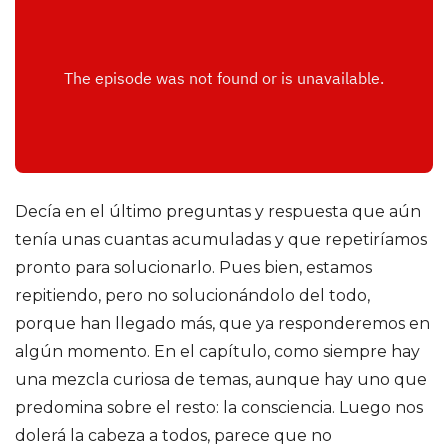
o
d
r
í
g
Decía en el último preguntas y respuesta que aún
tenía unas cuantas acumuladas y que repetiríamos
u
pronto para solucionarlo. Pues bien, estamos
repitiendo, pero no solucionándolo del todo,
e
porque han llegado más, que ya responderemos en
algún momento. En el capítulo, como siempre hay
z
una mezcla curiosa de temas, aunque hay uno que
d
predomina sobre el resto: la consciencia. Luego nos
dolerá la cabeza a todos, parece que no