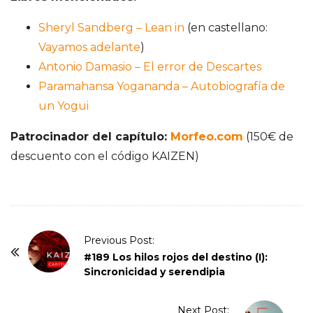
Sheryl Sandberg – Lean in
(en castellano:
Vayamos adelante
)
Antonio Damasio – El error de Descartes
Paramahansa Yogananda – Autobiografía de
un Yogui
Patrocinador del capítulo:
Morfeo.com
(150€ de
descuento con el código KAIZEN)
P
Previous Post:
o
#189 Los hilos rojos del destino (I):
Sincronicidad y serendipia
s
t
Next Post: