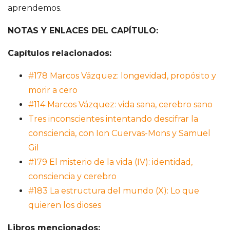
e
aprendemos.
S
NOTAS Y ENLACES DEL CAPÍTULO:
Capítulos relacionados:
a
#178 Marcos Vázquez: longevidad, propósito y
n
morir a cero
#114 Marcos Vázquez: vida sana, cerebro sano
t
Tres inconscientes intentando descifrar la
i
consciencia, con Ion Cuervas-Mons y Samuel
Gil
a
#179 El misterio de la vida (IV): identidad,
consciencia y cerebro
g
#183 La estructura del mundo (X): Lo que
quieren los dioses
o
Libros mencionados: