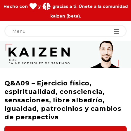
Hecho con
y
gracias a ti. Únete a la comunidad
kaizen (beta).
Menu
J
a
i
Q&A09 – Ejercicio físico,
m
espiritualidad, consciencia,
sensaciones, libre albedrío,
e
igualdad, patrocinios y cambios
de perspectiva
R