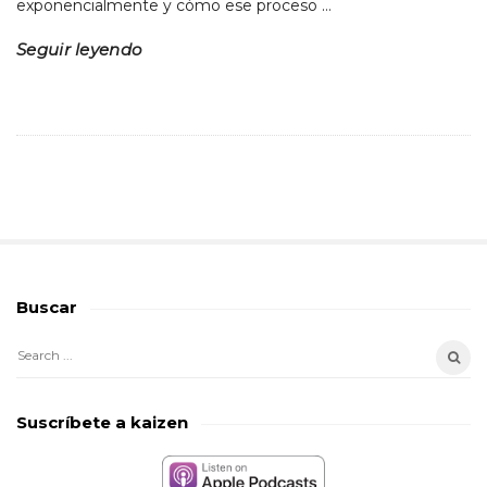
exponencialmente y cómo ese proceso
…
e
Seguir leyendo
S
a
n
t
i
Buscar
S
a
i
S
t
g
e
e
a
Suscríbete a kaizen
S
r
o
i
c