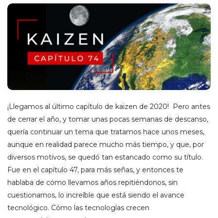
o
d
r
í
g
¡Llegamos al último capítulo de kaizen de 2020! Pero antes
de cerrar el año, y tomar unas pocas semanas de descanso,
u
quería continuar un tema que tratamos hace unos meses,
aunque en realidad parece mucho más tiempo, y que, por
e
diversos motivos, se quedó tan estancado como su título.
Fue en el capítulo 47, para más señas, y entonces te
z
hablaba de cómo llevamos años repitiéndonos, sin
cuestionarnos, lo increíble que está siendo el avance
d
tecnológico. Cómo las tecnologías crecen