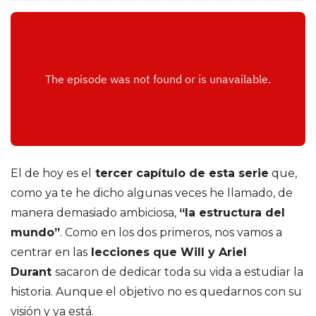
o
d
r
í
g
El de hoy es el
tercer capítulo de esta serie
que,
u
como ya te he dicho algunas veces he llamado, de
manera demasiado ambiciosa,
“la estructura del
e
mundo”
. Como en los dos primeros, nos vamos a
z
centrar en las
lecciones que Will y Ariel
Durant
sacaron de dedicar toda su vida a estudiar la
d
historia. Aunque el objetivo no es quedarnos con su
visión y ya está.