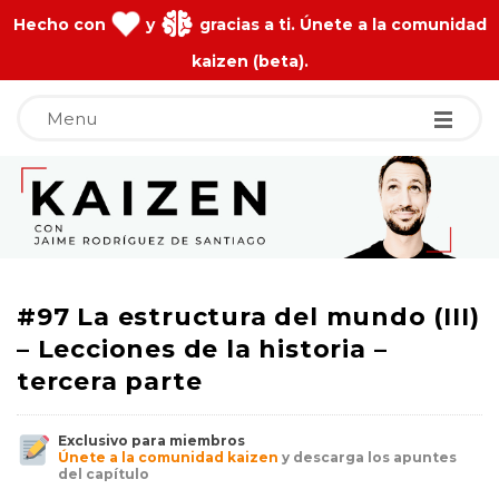
Hecho con
y
gracias a ti. Únete a la comunidad
kaizen (beta).
Menu
J
a
i
#97 La estructura del mundo (III)
m
– Lecciones de la historia –
tercera parte
e
Exclusivo para miembros
R
Únete a la comunidad kaizen
y descarga los apuntes
del capítulo