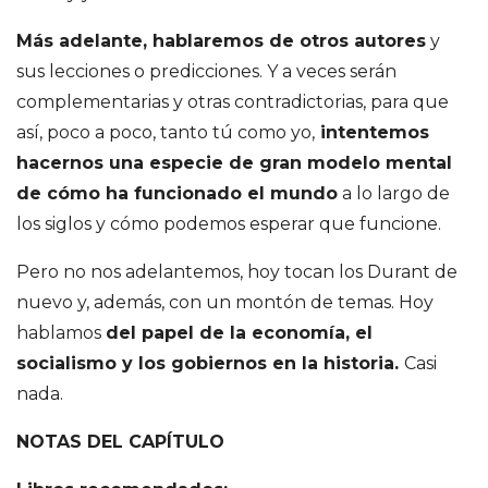
e
Más adelante, hablaremos de otros autores
y
S
sus lecciones o predicciones. Y a veces serán
complementarias y otras contradictorias, para que
a
así, poco a poco, tanto tú como yo,
intentemos
hacernos una especie de gran modelo mental
n
de cómo ha funcionado el mundo
a lo largo de
los siglos y cómo podemos esperar que funcione.
t
Pero no nos adelantemos, hoy tocan los Durant de
i
nuevo y, además, con un montón de temas. Hoy
hablamos
del papel de la economía, el
a
socialismo y los gobiernos en la historia.
Casi
g
nada.
NOTAS DEL CAPÍTULO
o