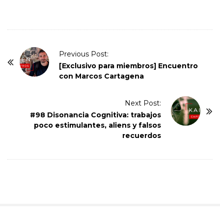
P
Previous Post:
o
[Exclusivo para miembros] Encuentro
con Marcos Cartagena
s
t
Next Post:
N
#98 Disonancia Cognitiva: trabajos
a
poco estimulantes, aliens y falsos
v
recuerdos
i
g
a
t
i
o