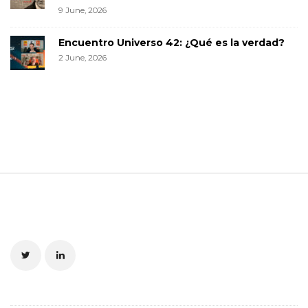
9 June, 2026
Encuentro Universo 42: ¿Qué es la verdad?
2 June, 2026
S
i
t
e
F
o
o