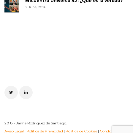
Encuentro Universo 42: ¿Qué es la verdad?
2 June, 2026
S
i
t
e
F
o
o
t
2018 - Jaime Rodríguez de Santiago.
e
Aviso Legal
|
Política de Privacidad
|
Política de Cookies
|
Condiciones de
r