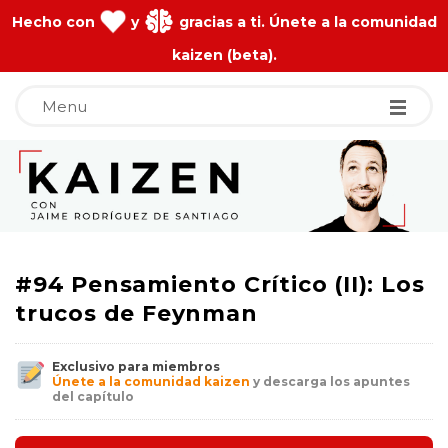
Hecho con
y
gracias a ti. Únete a la comunidad
kaizen (beta).
Menu
J
a
i
#94 Pensamiento Crítico (II): Los
m
trucos de Feynman
e
Exclusivo para miembros
Únete a la comunidad kaizen
y descarga los apuntes
del capítulo
R