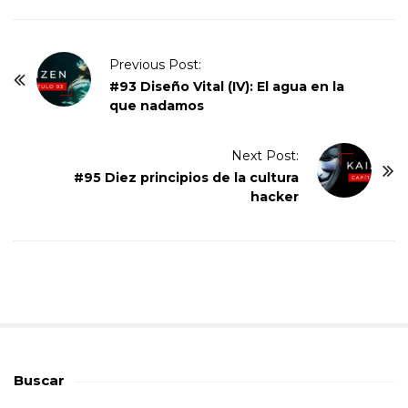
P
Previous Post:
o
#93 Diseño Vital (IV): El agua en la
que nadamos
s
t
Next Post:
N
#95 Diez principios de la cultura
a
hacker
v
i
g
a
t
i
o
Buscar
n
S