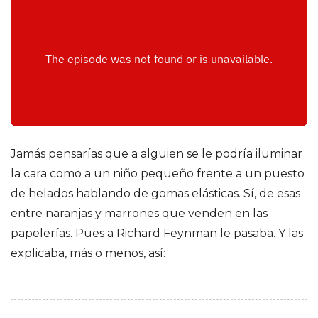
o
d
r
í
g
Jamás pensarías que a alguien se le podría iluminar
la cara como a un niño pequeño frente a un puesto
u
de helados hablando de gomas elásticas. Sí, de esas
entre naranjas y marrones que venden en las
e
papelerías. Pues a Richard Feynman le pasaba. Y las
z
explicaba, más o menos, así:
d