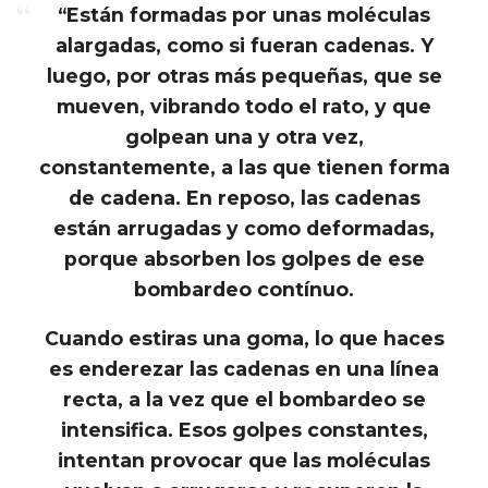
e
“Están formadas por unas moléculas
alargadas, como si fueran cadenas. Y
S
luego, por otras más pequeñas, que se
mueven, vibrando todo el rato, y que
a
golpean una y otra vez,
constantemente, a las que tienen forma
n
de cadena. En reposo, las cadenas
t
están arrugadas y como deformadas,
porque absorben los golpes de ese
i
bombardeo contínuo.
a
Cuando estiras una goma, lo que haces
es enderezar las cadenas en una línea
g
recta, a la vez que el bombardeo se
intensifica. Esos golpes constantes,
o
intentan provocar que las moléculas