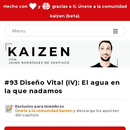
Hecho con
y
gracias a ti. Únete a la comunidad
kaizen (beta).
Menu
J
a
i
#93 Diseño Vital (IV): El agua en
m
la que nadamos
e
Exclusivo para miembros
Únete a la comunidad kaizen
y descarga los apuntes
del capítulo
R