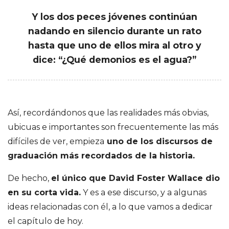
e
Y los dos peces jóvenes continúan
S
nadando en silencio durante un rato
hasta que uno de ellos mira al otro y
a
dice: “¿Qué demonios es el agua?”
n
t
Así, recordándonos que las realidades más obvias,
ubicuas e importantes son frecuentemente las más
i
difíciles de ver, empieza
uno de los discursos de
graduación más recordados de la historia.
a
De hecho,
el único que David Foster Wallace dio
g
en su corta vida.
Y es a ese discurso, y a algunas
ideas relacionadas con él, a lo que vamos a dedicar
o
el capítulo de hoy.