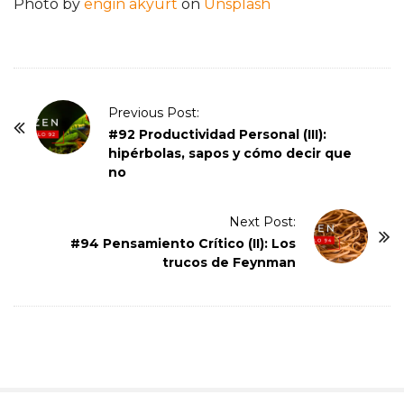
Photo by
engin akyurt
on
Unsplash
P
Previous Post:
o
#92 Productividad Personal (III):
hipérbolas, sapos y cómo decir que
s
no
t
N
Next Post:
a
#94 Pensamiento Crítico (II): Los
v
trucos de Feynman
i
g
a
t
i
o