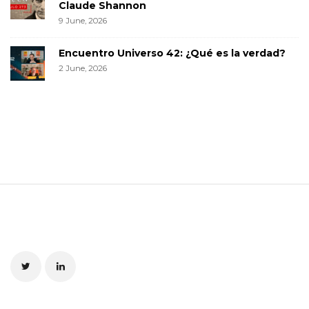
Claude Shannon
9 June, 2026
Encuentro Universo 42: ¿Qué es la verdad?
2 June, 2026
S
i
t
e
F
o
o