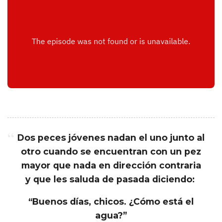
o
d
r
í
g
u
Dos peces jóvenes nadan el uno junto al
otro cuando se encuentran con un pez
e
mayor que nada en dirección contraria
z
y que les saluda de pasada diciendo:
d
“Buenos días, chicos. ¿Cómo está el
agua?”