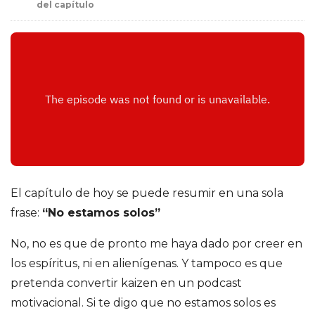
o
del capítulo
d
r
í
g
u
El capítulo de hoy se puede resumir en una sola
frase:
“No estamos solos”
e
No, no es que de pronto me haya dado por creer en
z
los espíritus, ni en alienígenas. Y tampoco es que
pretenda convertir kaizen en un podcast
d
motivacional. Si te digo que no estamos solos es