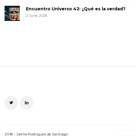
Encuentro Universo 42: ¿Qué es la verdad?
2 June, 2026
S
i
t
e
F
o
o
t
2018 - Jaime Rodríguez de Santiago.
e