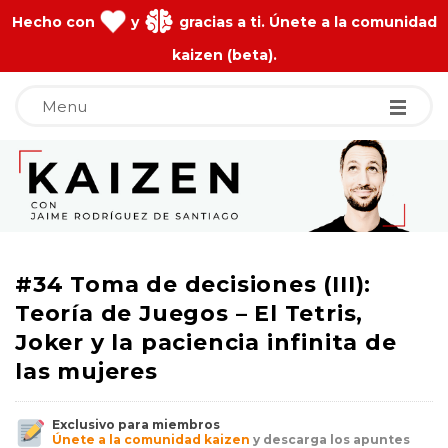
Hecho con
y
gracias a ti. Únete a la comunidad
kaizen (beta).
Menu
J
a
i
#34 Toma de decisiones (III):
m
Teoría de Juegos – El Tetris,
Joker y la paciencia infinita de
e
las mujeres
R
Exclusivo para miembros
Únete a la comunidad kaizen
y descarga los apuntes