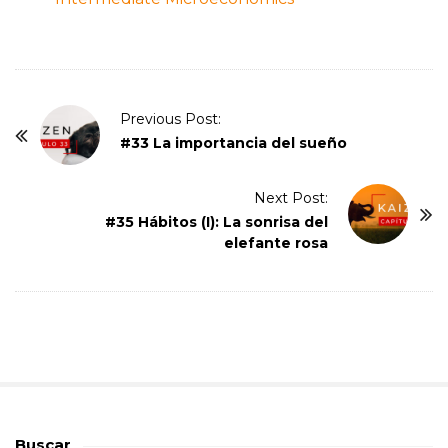
P
Previous Post:
o
#33 La importancia del sueño
s
t
Next Post:
#35 Hábitos (I): La sonrisa del
N
elefante rosa
a
v
i
g
a
t
i
o
Buscar