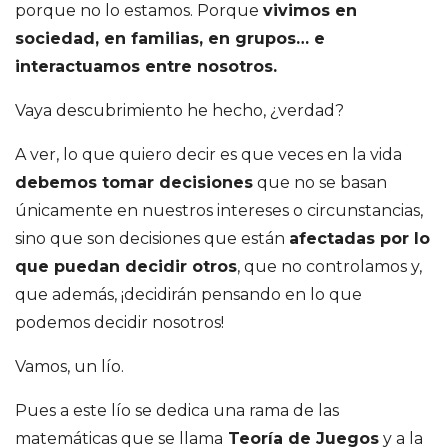
e
porque no lo estamos. Porque
vivimos en
sociedad, en familias, en grupos… e
S
interactuamos entre nosotros.
a
Vaya descubrimiento he hecho, ¿verdad?
A ver, lo que quiero decir es que veces en la vida
n
debemos tomar decisiones
que no se basan
t
únicamente en nuestros intereses o circunstancias,
sino que son decisiones que están
afectadas por lo
i
que puedan decidir otros
, que no controlamos y,
que además, ¡decidirán pensando en lo que
a
podemos decidir nosotros!
g
Vamos, un lío.
o
Pues a este lío se dedica una rama de las
matemáticas que se llama
Teoría de Juegos
y a la