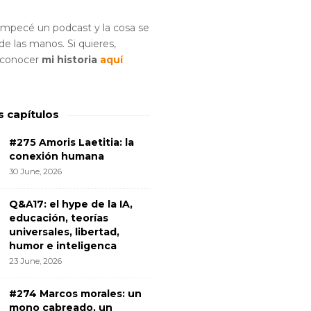
empecé un podcast y la cosa se
e las manos. Si quieres,
 conocer
mi historia
aquí
s capítulos
#275 Amoris Laetitia: la
conexión humana
30 June, 2026
Q&A17: el hype de la IA,
educación, teorías
universales, libertad,
humor e inteligenca
23 June, 2026
#274 Marcos morales: un
mono cabreado, un