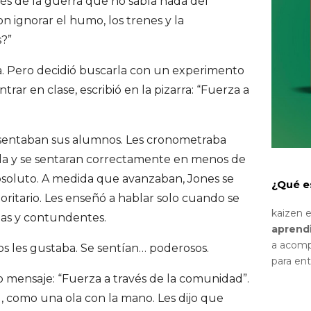
és de la guerra que no sabía nada del
 ignorar el humo, los trenes y la
s?”
a. Pero decidió buscarla con un experimento
ntrar en clase, escribió en la pizarra: “Fuerza a
sentaban sus alumnos. Les cronometraba
ula y se sentaran correctamente en menos de
bsoluto. A medida que avanzaban, Jones se
¿Qué e
toritario. Les enseñó a hablar solo cuando se
kaizen 
rtas y contundentes.
aprend
a acomp
s les gustaba. Se sentían… poderosos.
para en
ro mensaje: “Fuerza a través de la comunidad”.
, como una ola con la mano. Les dijo que