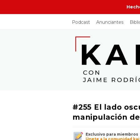
Hech
Podcast
Anunciantes
Bibl
J
a
i
m
e
#255 El lado oscur
R
manipulación d
o
Exclusivo para miembros
Únete a la comunidad ka