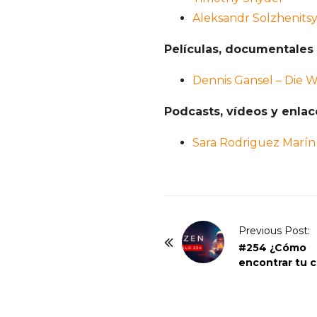
Aleksandr Solzhenits
Películas, documentales 
Dennis Gansel – Die W
Podcasts, vídeos y enla
Sara Rodriguez Marín
P
Previous Post:
o
#254 ¿Cómo
encontrar tu 
s
t
N