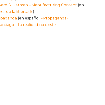
rd S. Herman – Manufacturing Consent
(en
es de la libertad»
)
opaganda
(en español:
«Propaganda»
)
ntiago – La realidad no existe