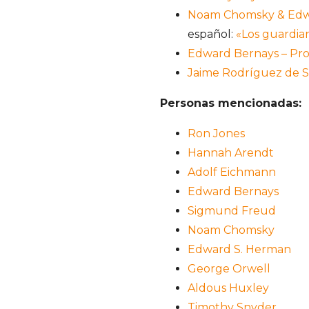
Noam Chomsky & Edwa
español:
«Los guardian
Edward Bernays – Pr
Jaime Rodríguez de Sa
Personas mencionadas:
Ron Jones
Hannah Arendt
Adolf Eichmann
Edward Bernays
Sigmund Freud
Noam Chomsky
Edward S. Herman
George Orwell
Aldous Huxley
Timothy Snyder