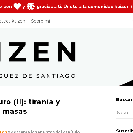
o con
y
gracias a ti. Únete a la comunidad kaizen (
ioteca kaizen
Sobre mí
Buscar
o (II): tiranía y
S
i
e masas
S
t
e
e
a
Suscrí
izen
y descarga los apuntes del capítulo
S