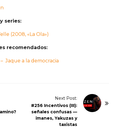
yn
y series:
elle (2008, «La Ola»)
ces recomendados:
 – Jaque a la democracia
Next Post:
#256 Incentivos (III):
camino?
señales confusas —
imanes, Yakuzas y
taxistas