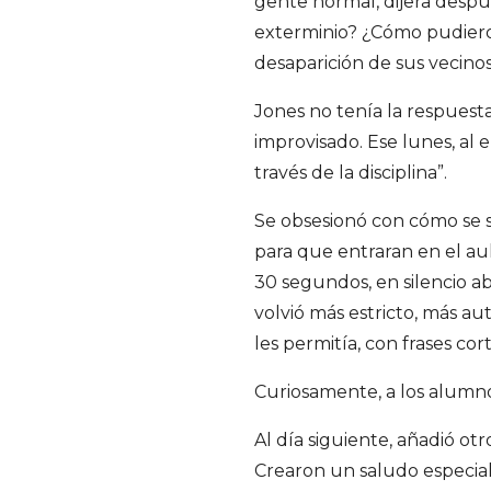
gente normal, dijera despu
S
exterminio? ¿Cómo pudieron
desaparición de sus vecino
a
Jones no tenía la respuest
n
improvisado. Ese lunes, al e
través de la disciplina”.
t
Se obsesionó con cómo se 
i
para que entraran en el a
30 segundos, en silencio a
a
volvió más estricto, más au
g
les permitía, con frases co
Curiosamente, a los alumno
o
Al día siguiente, añadió ot
Crearon un saludo especial