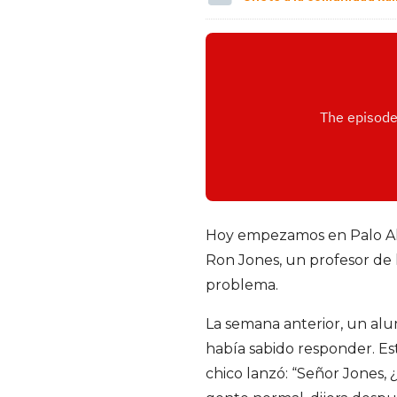
d
r
í
g
u
e
Hoy empezamos en Palo Alto,
Ron Jones, un profesor de h
z
problema.
d
La semana anterior, un al
había sabido responder. Es
e
chico lanzó: “Señor Jones,