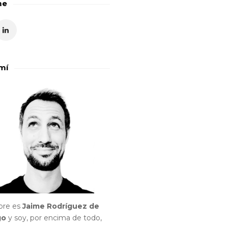
me
mí
bre es
Jaime Rodríguez de
go
y soy, por encima de todo,