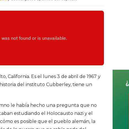
r
i
c
d
h
f
e
o
b
r
a
:
r
 California. Es el lunes 3 de abril de 1967 y
istoria del instituto Cubberley, tiene un
umno le había hecho una pregunta que no
taban estudiando el Holocausto nazi y el
 ¿cómo es posible que el pueblo alemán, la