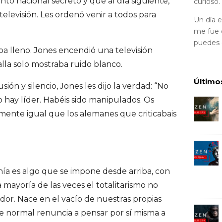
to nacional secreto y que al día siguiente,
curioso.
 televisión. Les ordenó venir a todos para
Un día 
me fue d
puedes
aba lleno. Jones encendió una televisión
talla solo mostraba ruido blanco.
Último
ión y silencio, Jones les dijo la verdad: “No
hay líder. Habéis sido manipulados. Os
ente igual que los alemanes que criticabais
nía es algo que se impone desde arriba, con
 mayoría de las veces el totalitarismo no
ador. Nace en el vacío de nuestras propias
e normal renuncia a pensar por sí misma a