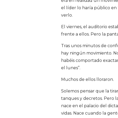
era en realidad un movimien
el líder lo haría público en
verlo.
El viernes, el auditorio est
frente a ellos. Pero la pan
Tras unos minutos de confus
hay ningún movimiento. No 
habéis comportado exactam
el lunes”.
Muchos de ellos lloraron.
Solemos pensar que la tira
tanques y decretos. Pero la
nace en el palacio del dict
vidas. Nace cuando la gent