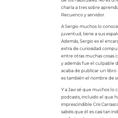
de los habituales. No es u
d
charla a tres sobre aprendi
Recuenco y servidor.
r
A Sergio muchos lo conocer
í
juventud, tiene a sus espal
Además, Sergio es el encar
g
extra de curiosidad compuls
u
entre otras muchas cosas 
y además fue el culpable 
e
acaba de publicar un libr
es también el nombre de su
z
Y a Javi sé que muchos lo c
d
podcasts, incluido el que h
imprescindible Cris Carras
e
sabéis que él es casi tan i