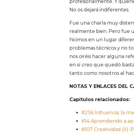
profesionalmente. Y quienes
S
No os dejará indiferentes.
a
Fue una charla muy disten
realmente bien. Pero fue u
n
hicimos en un lugar difere
problemas técnicos y no tod
t
nos oiréis hacer alguna ref
i
en sí creo que quedó basta
tanto como nosotros al hac
a
NOTAS Y ENLACES DEL 
g
Capítulos relacionados:
o
#236 Influencia: la ma
#14 Aprendiendo a a
#107 Creatividad (II):