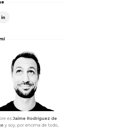
me
mí
bre es
Jaime Rodríguez de
go
y soy, por encima de todo,