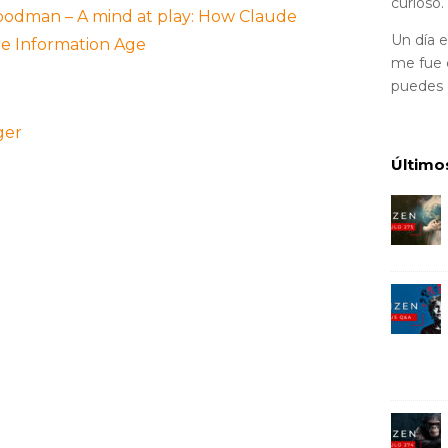
curioso.
odman – A mind at play: How Claude
Un día 
e Information Age
me fue d
puedes
ger
Último