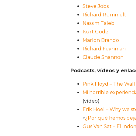
Steve Jobs
Richard Rummelt
Nassim Taleb
Kurt Gödel
Marlon Brando
Richard Feynman
Claude Shannon
Podcasts, vídeos y enla
Pink Floyd – The Wall
Mi horrible experienci
(vídeo)
Erik Hoel – Why we s
«
¿Por qué hemos deja
Gus Van Sat – El indo