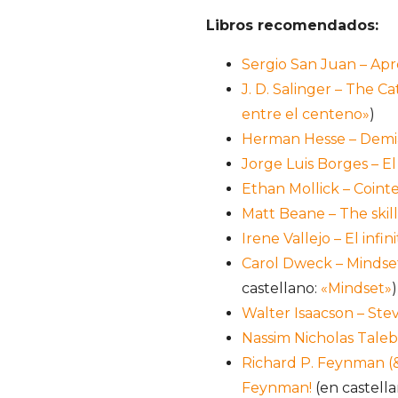
Libros recomendados:
Sergio San Juan – Apre
J. D. Salinger – The C
entre el centeno»
)
Herman Hesse – Dem
Jorge Luis Borges – E
Ethan Mollick – Coint
Matt Beane – The skil
Irene Vallejo – El infi
Carol Dweck – Mindse
castellano:
«Mindset»
Walter Isaacson – Ste
Nassim Nicholas Taleb 
Richard P. Feynman (&
Feynman!
(en castell