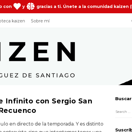
o con
y
gracias a ti. Únete a la comunidad kaizen (
ioteca kaizen
Sobre mí
Buscar
 Infinito con Sergio San
S
i
. Recuenco
S
t
e
e
tulo en directo de la temporada. Y es distinto
a
Suscrí
S