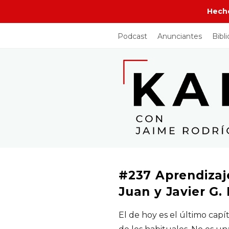
Hech
Podcast
Anunciantes
Bibl
J
a
i
m
e
#237 Aprendizaje
R
Juan y Javier G
o
El de hoy es el último capí