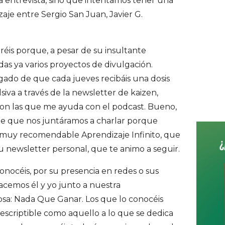
na entrevista, sino que intentamos tener una
r
i
zaje entre Sergio San Juan, Javier G.
c
d
h
f
e
o
éis porque, a pesar de su insultante
b
r
das ya varios proyectos de divulgación.
a
:
gado de que cada jueves recibáis una dosis
r
iva a través de la newsletter de kaizen,
con las que me ayuda con el podcast. Bueno,
de que nos juntáramos a charlar porque
o muy recomendable Aprendizaje Infinito, que
 newsletter personal, que te animo a seguir.
onocéis, por su presencia en redes o sus
acemos él y yo junto a nuestra
cosa: Nada Que Ganar. Los que lo conocéis
ndescriptible como aquello a lo que se dedica