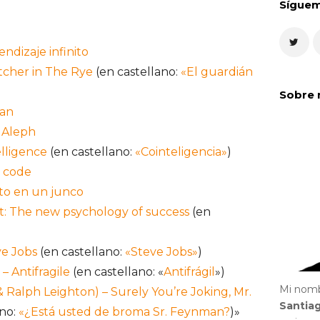
Sígue
ndizaje infinito
atcher in The Rye
(en castellano:
«El guardián
Sobre 
ian
l Aleph
elligence
(en castellano:
«Cointeligencia»
)
l code
nito en un junco
t: The new psychology of success
(en
)
ve Jobs
(en castellano:
«Steve Jobs»
)
– Antifragile
(en castellano: «
Antifrágil
»)
Mi nom
 Ralph Leighton) – Surely You’re Joking, Mr.
Santia
ano:
«¿Está usted de broma Sr. Feynman?
)»