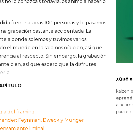
 no lo conozcáis todavía, os animo a hacerlo.
dida frente a unas 100 personas y lo pasamos
na grabación bastante accidentada. La
nte a donde solemos y tuvimos varios
o el mundo en la sala nos oía bien, así que
erencia al respecto. Sin embargo, la grabación
nte bien, así que espero que la disfrutes
erla.
¿Qué e
CAPÍTULO
kaizen 
aprend
a acomp
para en
gia del framing
prender: Feynman, Dweck y Munger
 Pensamiento liminal