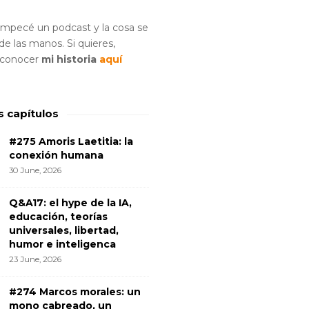
empecé un podcast y la cosa se
e las manos. Si quieres,
 conocer
mi historia
aquí
s capítulos
#275 Amoris Laetitia: la
conexión humana
30 June, 2026
Q&A17: el hype de la IA,
educación, teorías
universales, libertad,
humor e inteligenca
23 June, 2026
#274 Marcos morales: un
mono cabreado, un