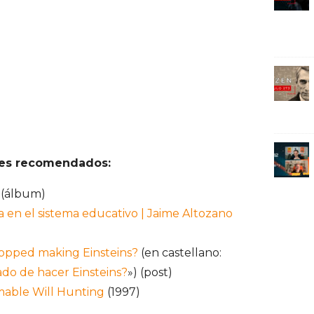
ces recomendados:
(álbum)
a en el sistema educativo | Jaime Altozano
topped making Einsteins?
(en castellano:
do de hacer Einsteins?
») (post)
mable Will Hunting
(1997)