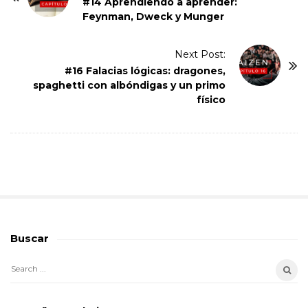
o
#14 Aprendiendo a aprender:
Feynman, Dweck y Munger
s
t
Next Post:
N
#16 Falacias lógicas: dragones,
a
spaghetti con albóndigas y un primo
v
físico
i
g
a
t
i
o
n
Buscar
S
i
S
t
e
e
a