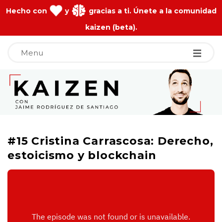
Hecho con
y
gracias a ti. Únete a la comunidad
kaizen (beta).
Menu
J
a
i
#15 Cristina Carrascosa: Derecho,
m
estoicismo y blockchain
e
R