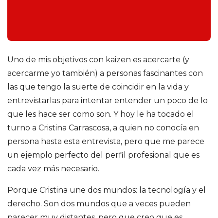
o
d
r
Uno de mis objetivos con kaizen es acercarte (y
acercarme yo también) a personas fascinantes con
í
las que tengo la suerte de coincidir en la vida y
g
entrevistarlas para intentar entender un poco de lo
que les hace ser como son. Y hoy le ha tocado el
u
turno a Cristina Carrascosa, a quien no conocía en
persona hasta esta entrevista, pero que me parece
e
un ejemplo perfecto del perfil profesional que es
cada vez más necesario.
z
Porque Cristina une dos mundos: la tecnología y el
d
derecho. Son dos mundos que a veces pueden
parecer muy distantes, pero que creo que es