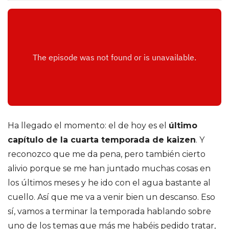
o
d
r
í
g
Ha llegado el momento: el de hoy es el
último
u
capítulo de la cuarta temporada de kaizen
. Y
reconozco que me da pena, pero también cierto
e
alivio porque se me han juntado muchas cosas en
z
los últimos meses y he ido con el agua bastante al
cuello. Así que me va a venir bien un descanso. Eso
d
sí, vamos a terminar la temporada hablando sobre
uno de los temas que más me habéis pedido tratar,