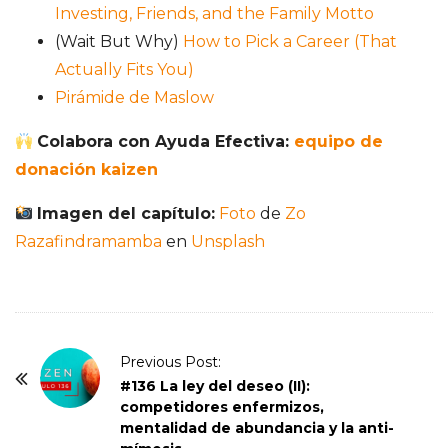
Investing, Friends, and the Family Motto
(Wait But Why)
How to Pick a Career (That
Actually Fits You)
Pirámide de Maslow
Colabora con Ayuda Efectiva:
equipo de
donación kaizen
Imagen del capítulo:
Foto
de
Zo
Razafindramamba
en
Unsplash
P
Previous Post:
o
#136 La ley del deseo (II):
competidores enfermizos,
s
mentalidad de abundancia y la anti-
t