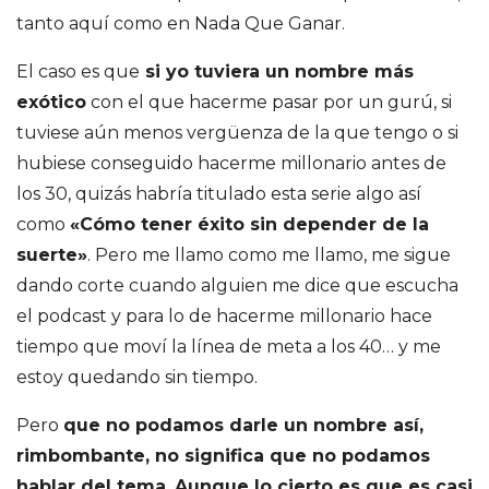
e
tanto aquí como en Nada Que Ganar.
S
El caso es que
si yo tuviera un nombre más
exótico
con el que hacerme pasar por un gurú, si
a
tuviese aún menos vergüenza de la que tengo o si
hubiese conseguido hacerme millonario antes de
n
los 30, quizás habría titulado esta serie algo así
como
«Cómo tener éxito sin depender de la
t
suerte»
. Pero me llamo como me llamo, me sigue
i
dando corte cuando alguien me dice que escucha
el podcast y para lo de hacerme millonario hace
a
tiempo que moví la línea de meta a los 40… y me
estoy quedando sin tiempo.
g
Pero
que no podamos darle un nombre así,
o
rimbombante, no significa que no podamos
hablar del tema.
Aunque lo cierto es que es casi