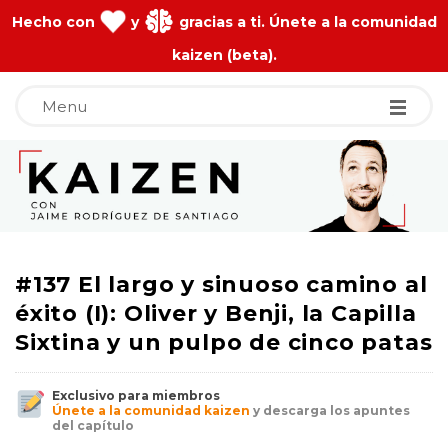
Hecho con
y
gracias a ti. Únete a la comunidad
kaizen (beta).
Menu
J
a
i
#137 El largo y sinuoso camino al
m
éxito (I): Oliver y Benji, la Capilla
Sixtina y un pulpo de cinco patas
e
Exclusivo para miembros
R
Únete a la comunidad kaizen
y descarga los apuntes
del capítulo