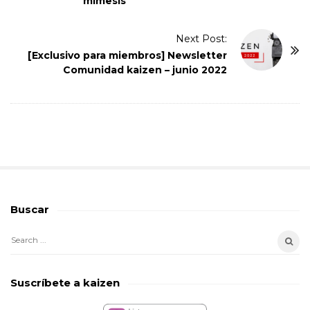
mímesis
N
a
Next Post:
v
[Exclusivo para miembros] Newsletter
i
Comunidad kaizen – junio 2022
g
a
t
i
o
n
Buscar
S
i
S
t
e
e
a
Suscríbete a kaizen
S
r
i
c