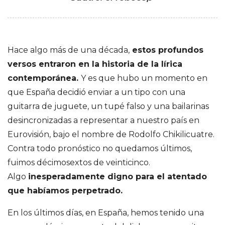
e
S
Hace algo más de una década,
estos profundos
a
versos entraron en la historia de la lírica
contemporánea.
Y es que hubo un momento en
n
que España decidió enviar a un tipo con una
t
guitarra de juguete, un tupé falso y una bailarinas
desincronizadas a representar a nuestro país en
i
Eurovisión, bajo el nombre de Rodolfo Chikilicuatre.
Contra todo pronóstico no quedamos últimos,
a
fuimos décimosextos de veinticinco.
Algo
inesperadamente digno para el atentado
g
que habíamos perpetrado.
o
En los últimos días, en España, hemos tenido una