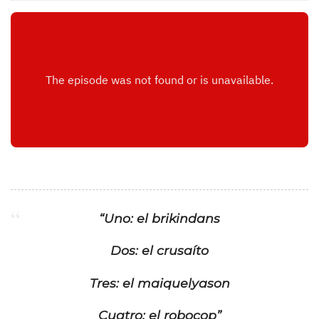
o
d
r
í
g
u
e
“Uno: el brikindans
Dos: el crusaíto
z
Tres: el maiquelyason
d
Cuatro: el robocop”