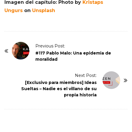
Imagen del capítulo: Photo by
Kristaps
Ungurs
on
Unsplash
P
Previous Post:
o
#117 Pablo Malo: Una epidemia de
moralidad
s
t
Next Post:
N
[Exclusivo para miembros] Ideas
a
Sueltas – Nadie es el villano de su
v
propia historia
i
g
a
t