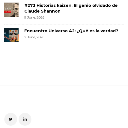
#273 Historias kaizen: El genio olvidado de
Claude Shannon
9 June, 2026
Encuentro Universo 42: ¿Qué es la verdad?
2 June, 2026
S
i
t
e
F
o