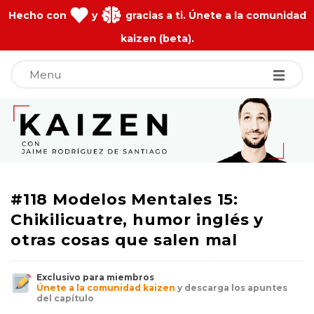
Hecho con
y
gracias a ti. Únete a la comunidad
kaizen (beta).
Menu
J
a
i
#118 Modelos Mentales 15:
m
Chikilicuatre, humor inglés y
otras cosas que salen mal
e
Exclusivo para miembros
R
Únete a la comunidad kaizen
y descarga los apuntes
del capítulo